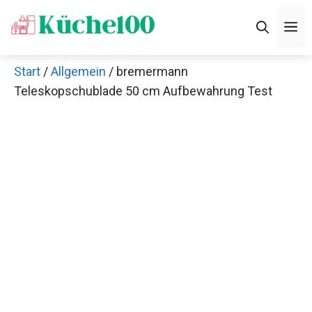
Zum
M
Inhalt
springen
Start
/
Allgemein
/ bremermann
Teleskopschublade 50 cm Aufbewahrung Test