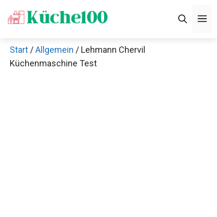
Zum
M
Inhalt
springen
Start
/
Allgemein
/ Lehmann Chervil
Küchenmaschine Test