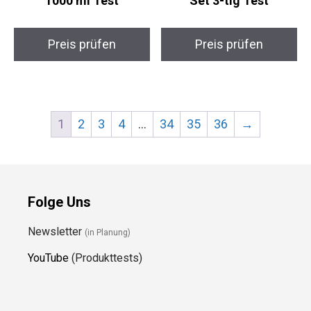
1000 ml Test
Set 3-tlg Test
Preis prüfen
Preis prüfen
1
2
3
4
…
34
35
36
→
Folge Uns
Newsletter
(in Planung)
YouTube
(Produkttests)