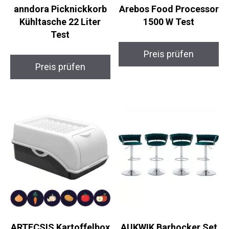
anndora Picknickkorb
Arebos Food Processor
Kühltasche 22 Liter
1500 W Test
Test
Preis prüfen
Preis prüfen
ARTECSIS Kartoffelbox
AUKWIK Barhocker Set