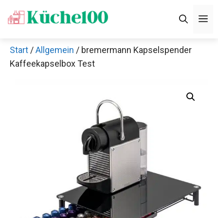
Zum
M
Inhalt
springen
Start
/
Allgemein
/ bremermann Kapselspender
Kaffeekapselbox Test