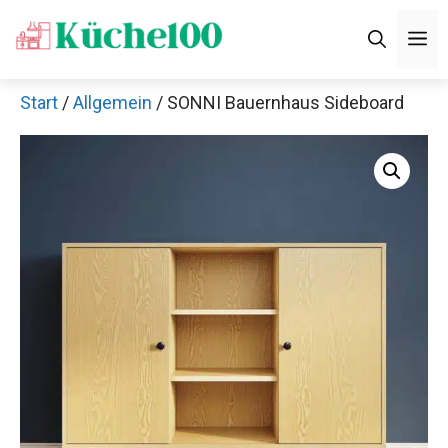
Zum
M
Inhalt
springen
Start
/
Allgemein
/ SONNI Bauernhaus Sideboard