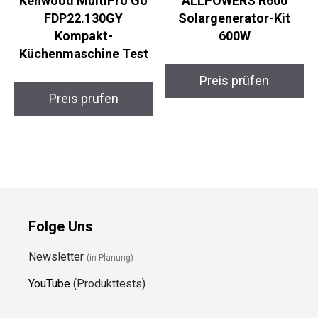
Kenwood MultiPro Go
ALLPOWERS R600
FDP22.130GY
Solargenerator-Kit
Kompakt-
600W
Küchenmaschine Test
Preis prüfen
Preis prüfen
Folge Uns
Newsletter
(in Planung)
YouTube
(Produkttests)