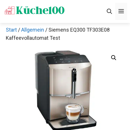
Zum
M
Inhalt
springen
Start
/
Allgemein
/ Siemens EQ300 TF303E08
Kaffeevollautomat Test