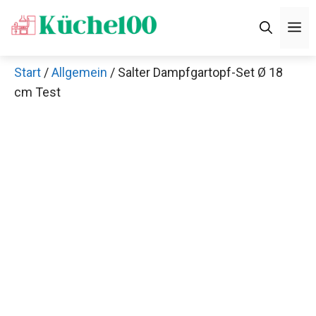
Zum
M
Inhalt
springen
Start
/
Allgemein
/ Salter Dampfgartopf-Set Ø 18
cm Test