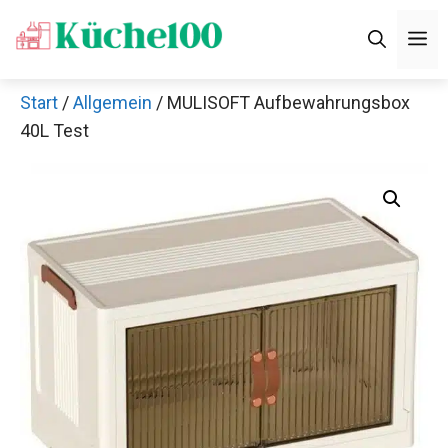
Zum
M
Inhalt
springen
Start
/
Allgemein
/ MULISOFT Aufbewahrungsbox
40L Test