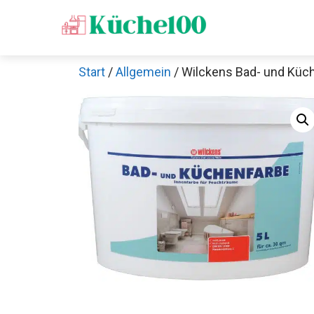
Zum
Inhalt
springen
Start
/
Allgemein
/ Wilckens Bad- und Küc