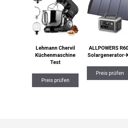
Lehmann Chervil
ALLPOWERS R6
Küchenmaschine
Solargenerator-K
Test
Preis prüfen
Preis prüfen