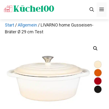
Zum
M
Inhalt
springen
Start
/
Allgemein
/ LIVARNO home Gusseisen-
Bräter Ø 29 cm Test