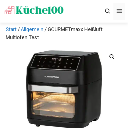
Zum
M
Inhalt
springen
Start
/
Allgemein
/ GOURMETmaxx Heißluft
Multiofen Test