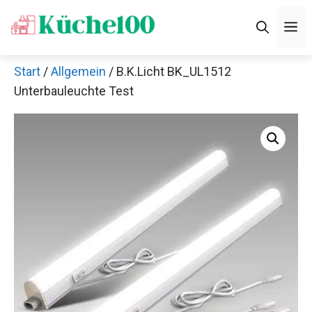
Zum
M
Inhalt
springen
Start
/
Allgemein
/ B.K.Licht BK_UL1512
Unterbauleuchte Test