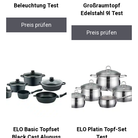
Beleuchtung Test
Großraumtopf
Edelstahl 9l Test
Preis prüfen
Preis prüfen
ELO Basic Topfset
ELO Platin Topf-Set
Black Cast Aluguss
Test