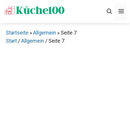
Zum
M
Inhalt
springen
Startseite
»
Allgemein
»
Seite 7
Start
/
Allgemein
/ Seite 7